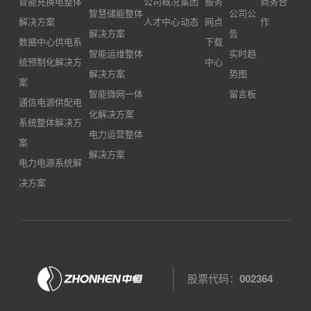
智能充换电整体
公司概况
集团
服务
商务合
智慧储能整体
公司公
解决方案
人才中心
动态
网点
作
解决方案
告
数据中心供电系
下载
智能运维整体
实时趋
统预制化解决方
中心
解决方案
势图
案
智能微网一体
留言板
通信电源供配电
化解决方案
系统整体解决方
电力运营整体
案
解决方案
电力电源系统解
决方案
股票代码：
002364