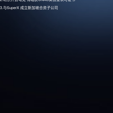
3.与SuperX 成立新加坡合资子公司