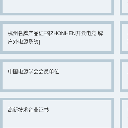
杭州名牌产品证书[ZHONHEN开云电竞 牌
户外电源系统]
中国电源学会会员单位
高新技术企业证书