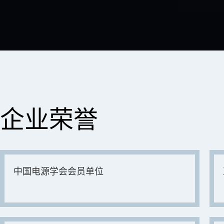
企业荣誉
中国电源学会会员单位