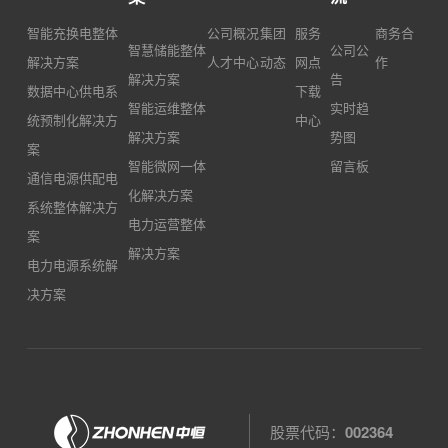
智能充换电整体
公司概况
集团
服务
商务合
智慧储能整体
公司公
解决方案
人才中心
动态
网点
作
解决方案
告
数据中心供电系
下载
智能运维整体
实时趋
统预制化解决方
中心
解决方案
势图
案
智能微网一体
留言板
通信电源供配电
化解决方案
系统整体解决方
电力运营整体
案
解决方案
电力电源系统解
决方案
股票代码：
002364