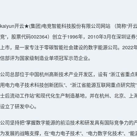
kaiyun开云★(集团)电竞智能科技股份有限公司网站 （简称“开
竞”，股票代码002364）创立于1996年，2010年3月在深圳证
上市，是一家专注于零碳智能社会建设的数字能源公司。2022
信部评为国家级制造业单项冠军示范企业。
公司总部位于中国杭州高新技术产业开发区，设有 “浙江省重点
用电力电子技术科技创新团队”、“浙江省能源互联网重点研究院”
士后流动工作站”和现代化生产制造基地，并在杭州、北京、上
设立了研发中心。
公司坚持把“掌握数字能源的前沿技术和研发具有国际竞争力的产
为发展的战略支撑，在“电力电子技术”、“电力数字化技术”、“能