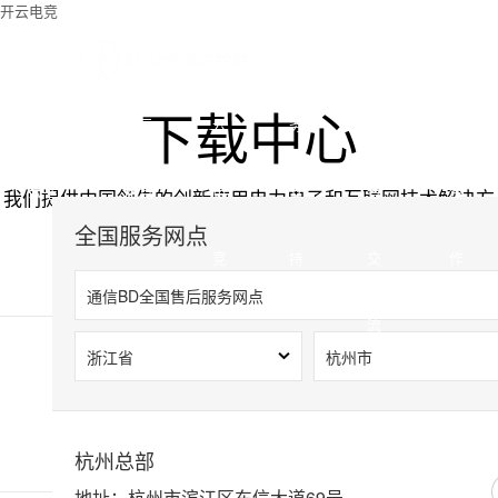
开云电竞
开云
关于
开
服
投
SEARCH
商
下载中心
电竞 ·
开云
云
务
资
务
云平
电竞
电
支
者
合
我们提供中国领先的创新应用电力电子和互联网技术解决方
案提供商
全国服务网点
台
竞
持
交
作
通信BD全国售后服务网点
流
产品支持
工具
杭州总部
地址：杭州市滨江区东信大道69号