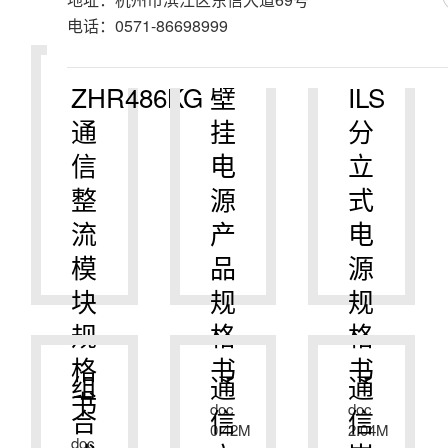
电话：0571-86698999
ZHR486KG
壁
ILS
通
挂
分
信
电
立
整
源
式
流
产
电
模
品
源
块
规
规
规
格
格
格
书
书
组
通
通
书
doc
doc
合
信
信
0.42M
2.04M
doc