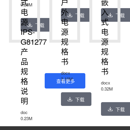
式
户
嵌
0.23M
电
外
入
下载
下载
源
电
式
下载
IPS-
源
电
G81277
规
源
产
格
规
品
书
格
规
书
docx
格
3.19M
查看更多
docx
说
0.32M
明
下载
下载
doc
0.23M