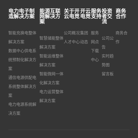
下载
电力电子制
能源互联
关于开
开云
服务
投资
商务
造解决方案
网解决方
云电竞
电竞
支持
者交
合作
案
流
智能充换电整体
公司概况
集团
服务
商务合
智慧储能整体
公司公
解决方案
人才中心
动态
网点
作
解决方案
告
数据中心供电系
下载
智能运维整体
实时趋
统预制化解决方
中心
解决方案
势图
案
智能微网一体
留言板
通信电源供配电
化解决方案
系统整体解决方
电力运营整体
案
解决方案
电力电源系统解
决方案