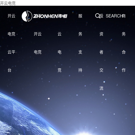
开云电竞
开云
关于
开
服
投
SEARCH
商
电竞 ·
开云
云
务
资
务
云平
电竞
电
支
者
合
台
竞
持
交
作
流