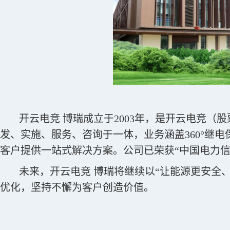
开云电竞 博瑞成立于2003年，是开云电竞（
发、实施、服务、咨询于一体，业务涵盖360°继
客户提供一站式解决方案。公司已荣获“中国电力信息
未来，开云电竞 博瑞将继续以“让能源更安全
优化，坚持不懈为客户创造价值。